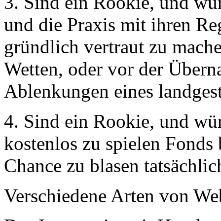
3. Sind ein Rookie, und wür
und die Praxis mit ihren Re
gründlich vertraut zu machen
Wetten, oder vor der Übern
Ablenkungen eines landgest
4. Sind ein Rookie, und wür
kostenlos zu spielen Fonds 
Chance zu blasen tatsächlic
Verschiedene Arten von We