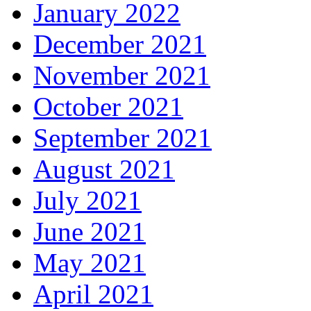
January 2022
December 2021
November 2021
October 2021
September 2021
August 2021
July 2021
June 2021
May 2021
April 2021