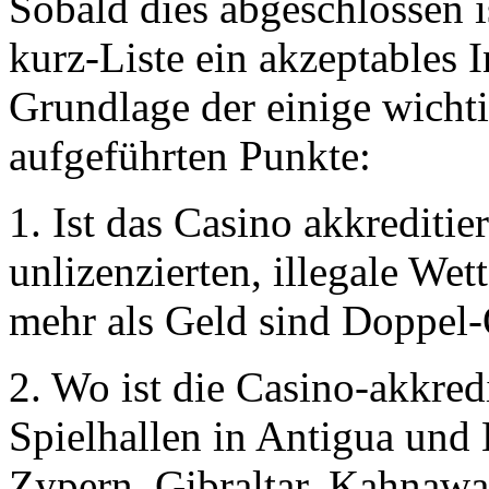
Sobald dies abgeschlossen i
kurz-Liste ein akzeptables I
Grundlage der einige wicht
aufgeführten Punkte:
1. Ist das Casino akkrediti
unlizenzierten, illegale Wet
mehr als Geld sind Doppel-
2. Wo ist die Casino-akkred
Spielhallen in Antigua und 
Zypern, Gibraltar, Kahnawa