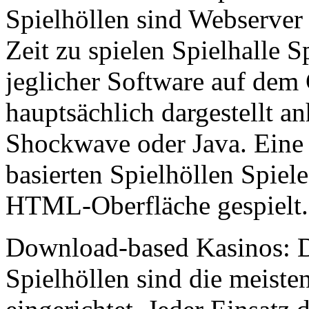
Spielhöllen sind Webserver 
Zeit zu spielen Spielhalle S
jeglicher Software auf dem
hauptsächlich dargestellt a
Shockwave oder Java. Eine 
basierten Spielhöllen Spiel
HTML-Oberfläche gespielt.
Download-based Kasinos: D
Spielhöllen sind die meisten