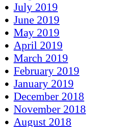
July 2019
June 2019
May 2019
April 2019
March 2019
February 2019
January 2019
December 2018
November 2018
August 2018