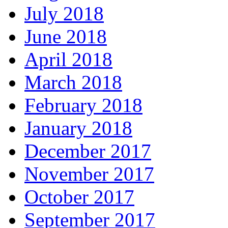
July 2018
June 2018
April 2018
March 2018
February 2018
January 2018
December 2017
November 2017
October 2017
September 2017