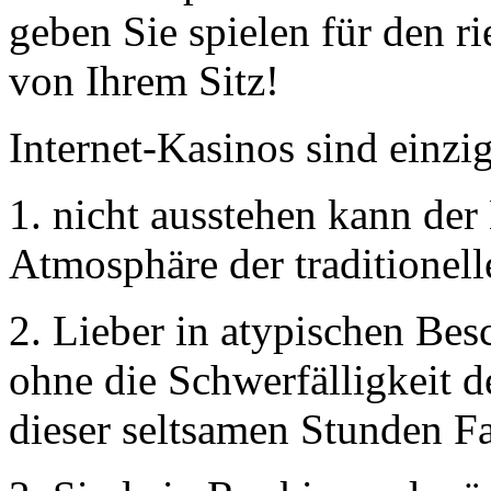
geben Sie spielen für den r
von Ihrem Sitz!
Internet-Kasinos sind einzig
1. nicht ausstehen kann de
Atmosphäre der traditionell
2. Lieber in atypischen Be
ohne die Schwerfälligkeit de
dieser seltsamen Stunden Fa