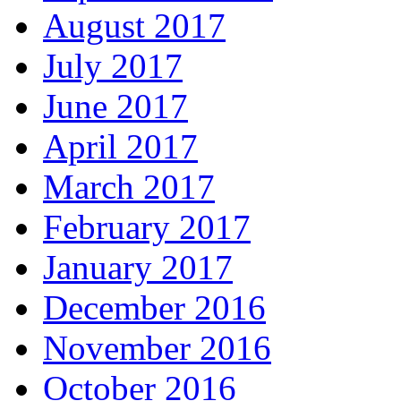
August 2017
July 2017
June 2017
April 2017
March 2017
February 2017
January 2017
December 2016
November 2016
October 2016