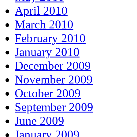
April 2010
March 2010
February 2010
January 2010
December 2009
November 2009
October 2009
September 2009
June 2009
January 2009