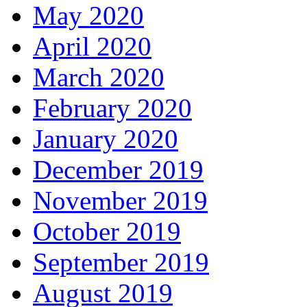
May 2020
April 2020
March 2020
February 2020
January 2020
December 2019
November 2019
October 2019
September 2019
August 2019