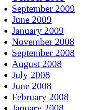
September 2009
June 2009
January 2009
November 2008
September 2008
August 2008
July 2008
June 2008
February 2008
January 2008