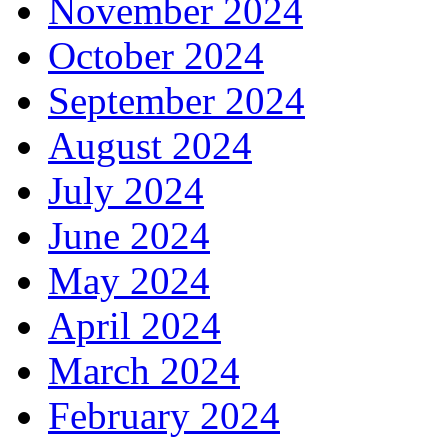
November 2024
October 2024
September 2024
August 2024
July 2024
June 2024
May 2024
April 2024
March 2024
February 2024