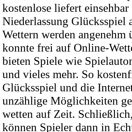
kostenlose liefert einsehba
Niederlassung Glücksspiel 
Wettern werden angenehm üb
konnte frei auf Online-Wett
bieten Spiele wie Spielauto
und vieles mehr. So kosten
Glücksspiel und die Internet
unzählige Möglichkeiten geb
wetten auf Zeit. Schließlich
können Spieler dann in Ech