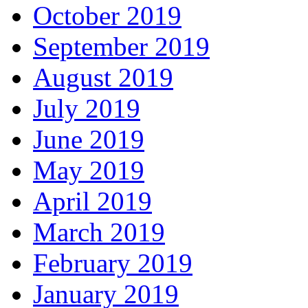
October 2019
September 2019
August 2019
July 2019
June 2019
May 2019
April 2019
March 2019
February 2019
January 2019