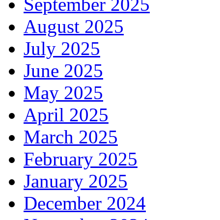
September 2025
August 2025
July 2025
June 2025
May 2025
April 2025
March 2025
February 2025
January 2025
December 2024