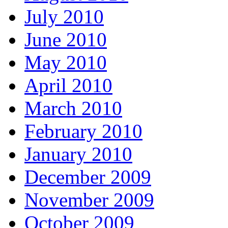
July 2010
June 2010
May 2010
April 2010
March 2010
February 2010
January 2010
December 2009
November 2009
October 2009