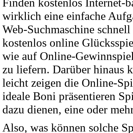
Finden kostenlos Internet-ba
wirklich eine einfache Aufg
Web-Suchmaschine schnell 
kostenlos online Glücksspi
wie auf Online-Gewinnspiel
zu liefern. Darüber hinaus
leicht zeigen die Online-Sp
ideale Boni präsentieren Sp
dazu dienen, eine oder meh
Also, was können solche Spi