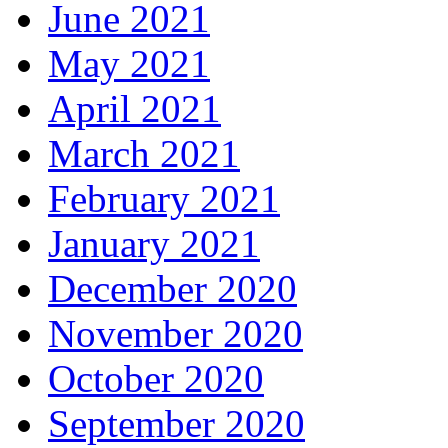
June 2021
May 2021
April 2021
March 2021
February 2021
January 2021
December 2020
November 2020
October 2020
September 2020