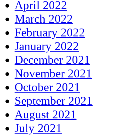
April 2022
March 2022
February 2022
January 2022
December 2021
November 2021
October 2021
September 2021
August 2021
July 2021