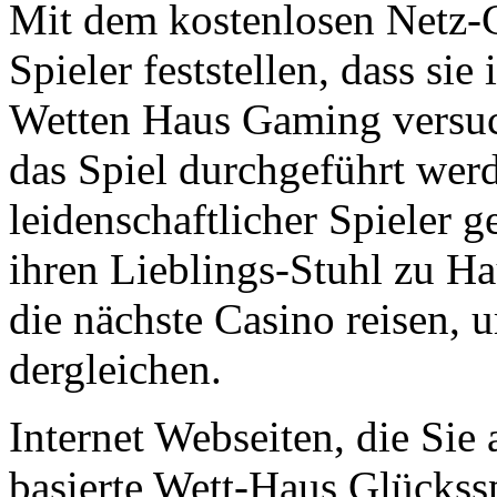
Mit dem kostenlosen Netz-C
Spieler feststellen, dass si
Wetten Haus Gaming versuch
das Spiel durchgeführt werd
leidenschaftlicher Spieler g
ihren Lieblings-Stuhl zu H
die nächste Casino reisen, 
dergleichen.
Internet Webseiten, die Sie 
basierte Wett-Haus Glückssp