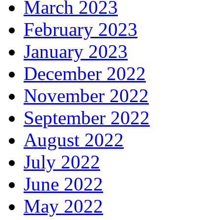
March 2023
February 2023
January 2023
December 2022
November 2022
September 2022
August 2022
July 2022
June 2022
May 2022