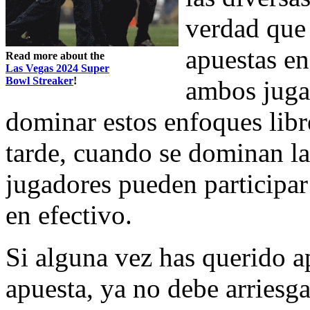
verdad que 
apuestas en
Read more about the
Las Vegas 2024 Super
Bowl Streaker
!
ambos jugad
dominar estos enfoques libr
tarde, cuando se dominan la
jugadores pueden participar
en efectivo.
Si alguna vez has querido a
apuesta, ya no debe arriesga