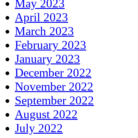
May 2023
April 2023
March 2023
February 2023
January 2023
December 2022
November 2022
September 2022
August 2022
July 2022