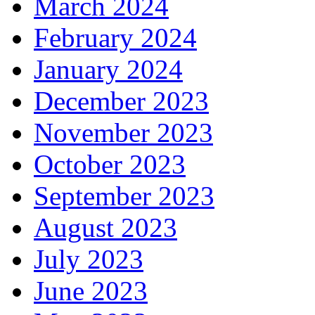
March 2024
February 2024
January 2024
December 2023
November 2023
October 2023
September 2023
August 2023
July 2023
June 2023