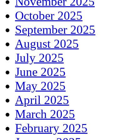
November 2025
October 2025
September 2025
August 2025
July 2025
June 2025
May 2025
April 2025
March 2025
February 2025