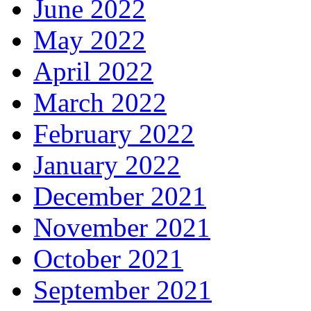
June 2022
May 2022
April 2022
March 2022
February 2022
January 2022
December 2021
November 2021
October 2021
September 2021