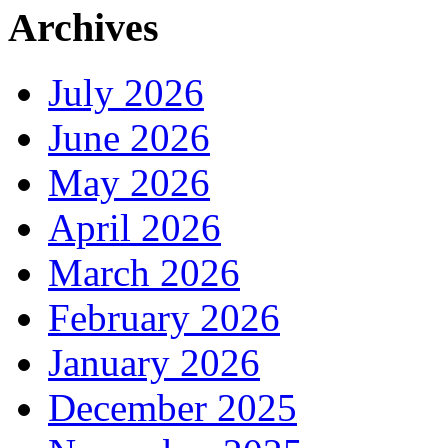
Archives
July 2026
June 2026
May 2026
April 2026
March 2026
February 2026
January 2026
December 2025