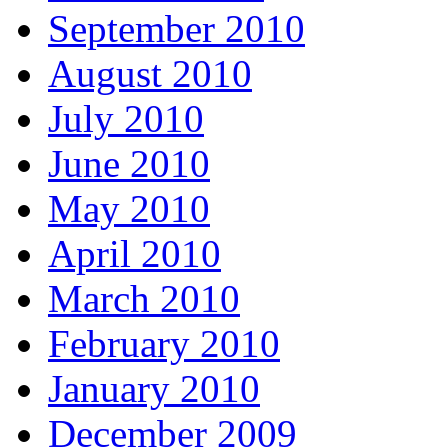
September 2010
August 2010
July 2010
June 2010
May 2010
April 2010
March 2010
February 2010
January 2010
December 2009