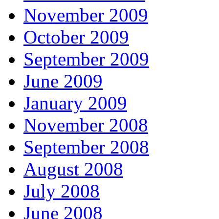
November 2009
October 2009
September 2009
June 2009
January 2009
November 2008
September 2008
August 2008
July 2008
June 2008