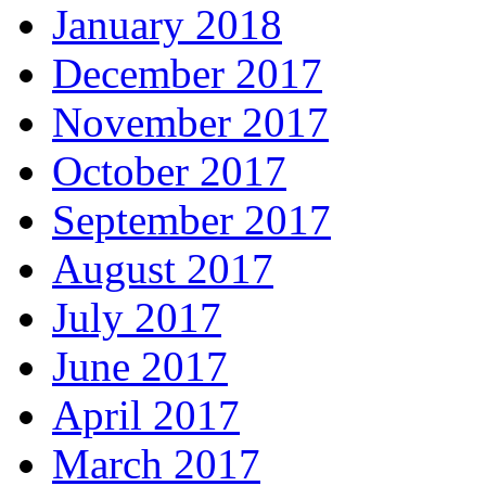
January 2018
December 2017
November 2017
October 2017
September 2017
August 2017
July 2017
June 2017
April 2017
March 2017