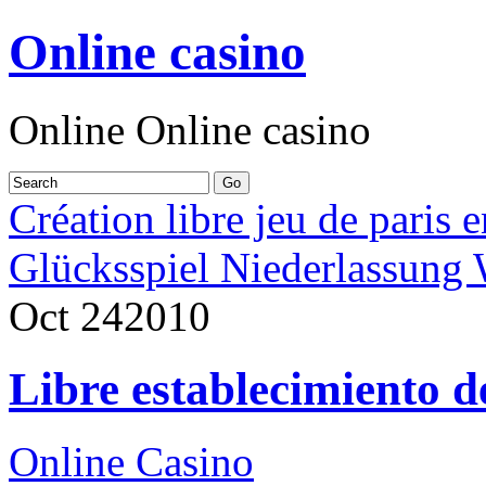
Online casino
Online Online casino
Création libre jeu de paris e
Glücksspiel Niederlassung 
Oct
24
2010
Libre establecimiento d
Online Casino