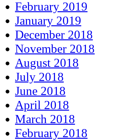
February 2019
January 2019
December 2018
November 2018
August 2018
July 2018
June 2018
April 2018
March 2018
February 2018